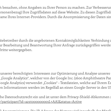
ch besuchen, ohne Angaben zu Ihrer Person zu machen. Zur Verbesseru
rsonenbezug) Ihre Zugriffsdaten auf diese Website. Zu diesen Zugriffsd
Name Ihres Internet-Providers. Durch die Anonymisierung der Daten sin
itebetreiber durch die angebotenen Kontaktmöglichkeiten Verbindung 
 zur Bearbeitung und Beantwortung Ihrer Anfrage zurückgegriffen werde
Dritte weitergegeben.
 unserer berechtigten Interessen zur Optimierung und Analyse unseres 
st „Google Analytics“, welcher von der Google Inc. (1600 Amphitheatre 
oogle Analytics) verwendet „Cookies“ – Textdateien, welche auf Ihrem E
n Informationen werden im Regelfall an einen Google-Server in den US
che Datenschutzrecht ein und ist unter dem Privacy-Shield-Abkommen ze
ov/participant?id=a2zt000000001L5AAI&status=Active
 IP-Anonymisierung. Die IP-Adresse der Nutzer wird innerhalb der Mitgl