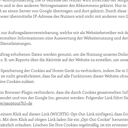
 und in den anderen Vertragsstaaten des Abkommens gekürzt. Nur in E
A an einen Server von Google übertragen und dort gekürzt. Durch diese
owser übermittelte IP-Adresse des Nutzers wird nicht mit anderen von 
ur Auftragsdatenvereinbarung, welche wir als Websitebetreiber mit de
gesammelten Informationen eine Auswertung der Websitenutzung und der 
Dienstleistungen.
uftrag erhobenen Daten werden genutzt, um die Nutzung unseres Onlin
. B. um Reports über die Aktivität auf der Website zu erstellen, um un
ie Speicherung der Cookies auf Ihrem Gerät zu verhindern, indem Sie i
st nicht gewährleistet, dass Sie auf alle Funktionen dieser Website o
ne Cookies zulässt.
in Browser-Plugin verhindern, dass die durch Cookies gesammelten Info
esendet und von der Google Inc. genutzt werden. Folgender Link führt S
age/gaoptout?hl=de
 einem Klick auf diesen Link (WICHTIG: Opt-Out-Link einfügen), dass Go
t. Mit dem Klick auf obigen Link laden Sie ein „Opt-Out-Cookie“ herunt
sätzlich erlauben. Löschen Sie Ihre Cookies regelmäßig, ist ein erneuter