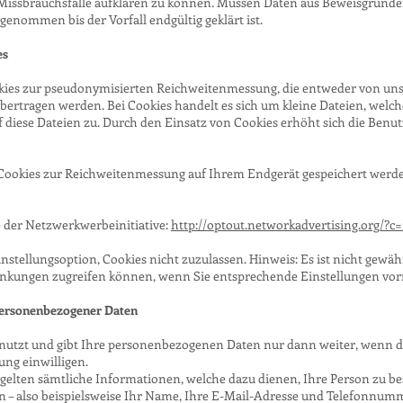
 Missbrauchsfälle aufklären zu können. Müssen Daten aus Beweisgründe
enommen bis der Vorfall endgültig geklärt ist.
es
kies zur pseudonymisierten Reichweitenmessung, die entweder von uns
bertragen werden. Bei Cookies handelt es sich um kleine Dateien, welc
f diese Dateien zu. Durch den Einsatz von Cookies erhöht sich die Benu
s Cookies zur Reichweitenmessung auf Ihrem Endgerät gespeichert werd
 der Netzwerkwerbeinitiative:
http://optout.networkadvertising.org/?c=
stellungsoption, Cookies nicht zuzulassen. Hinweis: Es ist nicht gewährl
änkungen zugreifen können, wenn Sie entsprechende Einstellungen v
personenbezogener Daten
 nutzt und gibt Ihre personenbezogenen Daten nur dann weiter, wenn d
ung einwilligen.
gelten sämtliche Informationen, welche dazu dienen, Ihre Person zu 
 – also beispielsweise Ihr Name, Ihre E-Mail-Adresse und Telefonnum