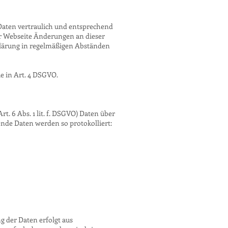
aten vertraulich und entsprechend
er Webseite Änderungen an dieser
lärung in regelmäßigen Abständen
e in Art. 4 DSGVO.
t. 6 Abs. 1 lit. f. DSGVO) Daten über
gende Daten werden so protokolliert:
g der Daten erfolgt aus