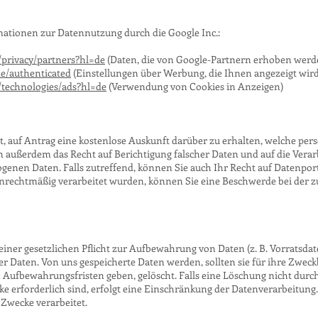
rmationen zur Datennutzung durch die Google Inc.:
m/privacy/partners?hl=de
(Daten, die von Google-Partnern erhoben werd
de/authenticated
(Einstellungen über Werbung, die Ihnen angezeigt wird
m/technologies/ads?hl=de
(Verwendung von Cookies in Anzeigen)
ht, auf Antrag eine kostenlose Auskunft darüber zu erhalten, welche p
n außerdem das Recht auf Berichtigung falscher Daten und auf die Ver
enen Daten. Falls zutreffend, können Sie auch Ihr Recht auf Datenporta
nrechtmäßig verarbeitet wurden, können Sie eine Beschwerde bei der 
iner gesetzlichen Pflicht zur Aufbewahrung von Daten (z. B. Vorratsdat
er Daten. Von uns gespeicherte Daten werden, sollten sie für ihre Zw
n Aufbewahrungsfristen geben, gelöscht. Falls eine Löschung nicht dur
cke erforderlich sind, erfolgt eine Einschränkung der Datenverarbeitung
 Zwecke verarbeitet.